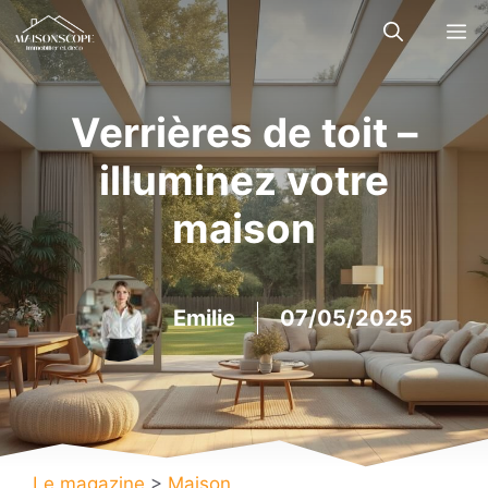
Aller
M
au
contenu
Verrières de toit –
illuminez votre
maison
Emilie
07/05/2025
Le magazine
>
Maison