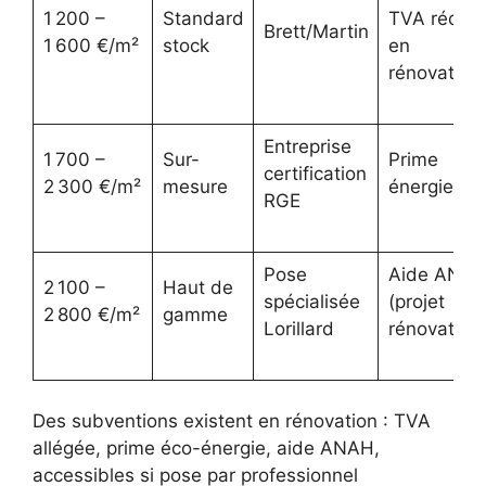
1 200 –
Standard
TVA réduit
Brett/Martin
1 600 €/m²
stock
en
rénovation
Entreprise
1 700 –
Sur-
Prime
certification
2 300 €/m²
mesure
énergie
RGE
Pose
Aide ANA
2 100 –
Haut de
spécialisée
(projet
2 800 €/m²
gamme
Lorillard
rénovation
Des subventions existent en rénovation : TVA
allégée, prime éco-énergie, aide ANAH,
accessibles si pose par professionnel