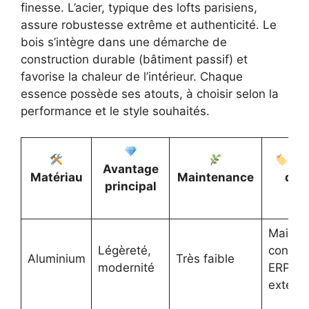
finesse. L’acier, typique des lofts parisiens,
assure robustesse extrême et authenticité. Le
bois s’intègre dans une démarche de
construction durable (bâtiment passif) et
favorise la chaleur de l’intérieur. Chaque
essence possède ses atouts, à choisir selon la
performance et le style souhaités.
Ex
Avantage
Matériau
Maintenance
d’u
principal
Maison
Légèreté,
contem
Aluminium
Très faible
modernité
ERP,
extens