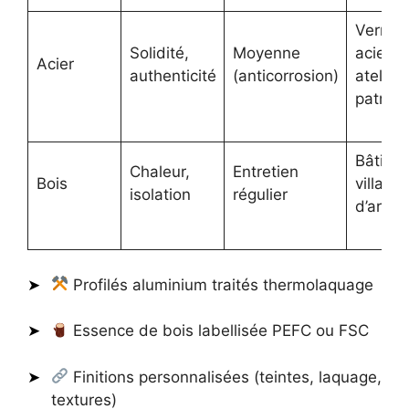
Verrièr
Solidité,
Moyenne
acier d
Acier
authenticité
(anticorrosion)
atelier,
patrimo
Bâtime
Chaleur,
Entretien
Bois
villas
isolation
régulier
d’archi
Profilés aluminium traités thermolaquage
Essence de bois labellisée PEFC ou FSC
Finitions personnalisées (teintes, laquage,
textures)