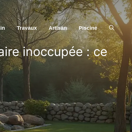
in
Travaux
Artisan
Piscine
ire inoccupée : ce