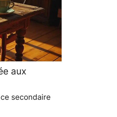
uée aux
nce secondaire