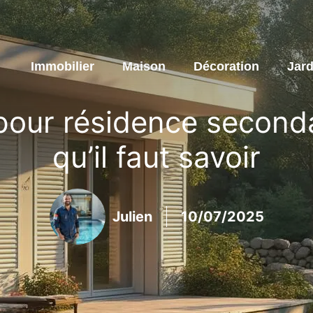
Immobilier
Maison
Décoration
Jard
 pour résidence seconda
qu’il faut savoir
Julien
10/07/2025