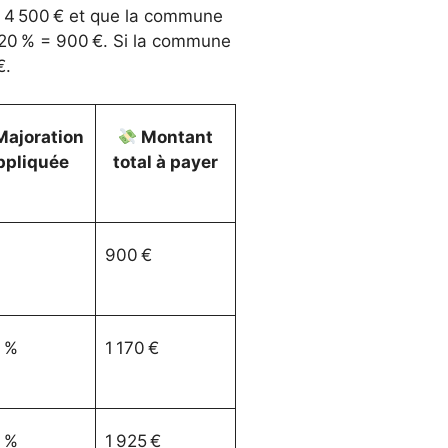
 à 4 500 € et que la commune
 × 20 % = 900 €. Si la commune
€.
ajoration
Montant
ppliquée
total à payer
900 €
 %
1 170 €
 %
1 925 €