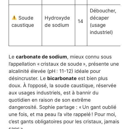
Déboucher,
Tr
Soude
Hydroxyde
décaper
14
d
caustique
de sodium
(usage
co
industriel)
Le
carbonate de sodium
, mieux connu sous
l’appellation « cristaux de soude », présente une
alcalinité élevée (pH : 11-12) idéale pour
désincruster. Le
bicarbonate
est bien plus
doux. À l’opposé, la soude caustique, réservée
aux usages industriels, est à bannir du
quotidien en raison de son extrême
dangerosité. Sophie partage : « Un gant oublié
une fois, et ma peau l’a vite rappelé ! Pour moi,
c’est gants obligatoires pour les cristaux, jamais
sans ».