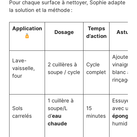
Pour chaque surface à nettoyer, Sophie adapte
la solution et la méthode :
Application
Temps
Dosage
Astuce
d’action
Ajoutez d
Lave-
2 cuillères à
Cycle
vinaigre
vaisselle,
soupe / cycle
complet
blanc au
four
rinçage
1 cuillère à
Essuyer
Sols
soupe/L
15
avec une
carrelés
d’
eau
minutes
éponge
chaude
humide