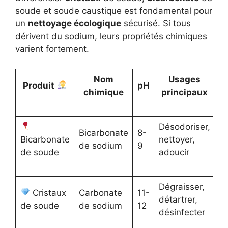
soude et soude caustique est fondamental pour
un
nettoyage écologique
sécurisé. Si tous
dérivent du sodium, leurs propriétés chimiques
varient fortement.
Nom
Usages
Produit
pH
P
chimique
principaux
Désodoriser,
Bicarbonate
8-
No
Bicarbonate
nettoyer,
de sodium
9
d
de soude
adoucir
Dégraisser,
Po
Cristaux
Carbonate
11-
détartrer,
g
de soude
de sodium
12
désinfecter
p