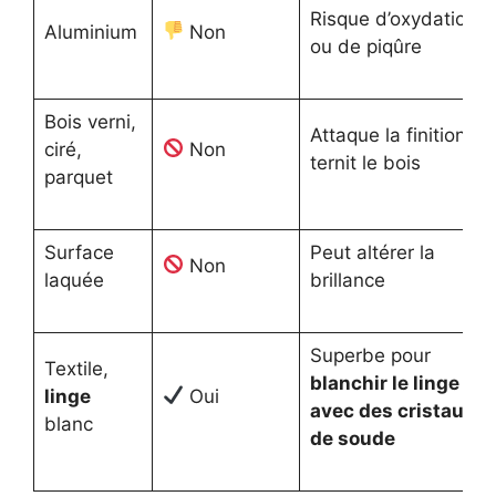
Risque d’oxydation
Aluminium
Non
ou de piqûre
Bois verni,
Attaque la finition,
ciré,
Non
ternit le bois
parquet
Surface
Peut altérer la
Non
laquée
brillance
Superbe pour
Textile,
blanchir le linge
linge
Oui
avec des cristaux
blanc
de soude