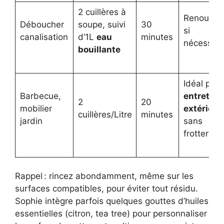
2 cuillères à
Renouvele
Déboucher
soupe, suivi
30
si
canalisation
d’1L
eau
minutes
nécessair
bouillante
Idéal pour
Barbecue,
entretien
2
20
mobilier
extérieur
cuillères/Litre
minutes
jardin
sans
frotter for
Rappel : rincez abondamment, même sur les
surfaces compatibles, pour éviter tout résidu.
Sophie intègre parfois quelques gouttes d’huiles
essentielles (citron, tea tree) pour personnaliser