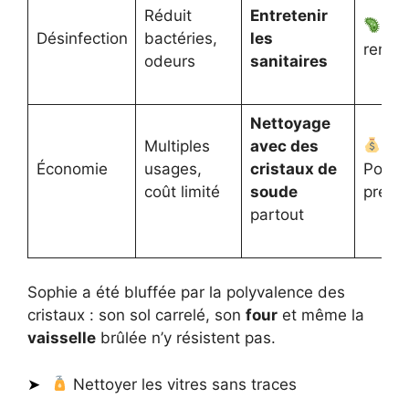
Réduit
Entretenir
Hyg
Désinfection
bactéries,
les
renfo
odeurs
sanitaires
Nettoyage
Multiples
avec des
Économie
usages,
cristaux de
Portef
coût limité
soude
prése
partout
Sophie a été bluffée par la polyvalence des
cristaux : son sol carrelé, son
four
et même la
vaisselle
brûlée n’y résistent pas.
Nettoyer les vitres sans traces