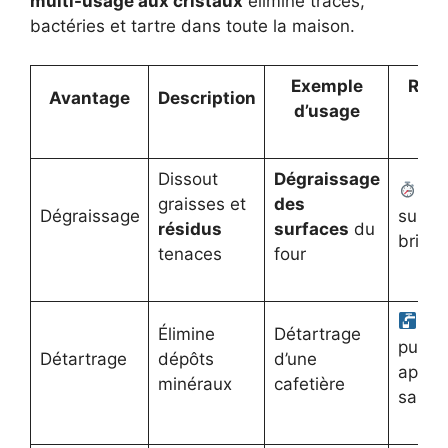
multi-usage aux cristaux
élimine traces,
bactéries et tartre dans toute la maison.
Exemple
Résu
Avantage
Description
d’usage
Dissout
Dégraissage
Rap
graisses et
des
Dégraissage
surfa
résidus
surfaces
du
brilla
tenaces
four
Ea
Élimine
Détartrage
pure e
Détartrage
dépôts
d’une
appare
minéraux
cafetière
sain