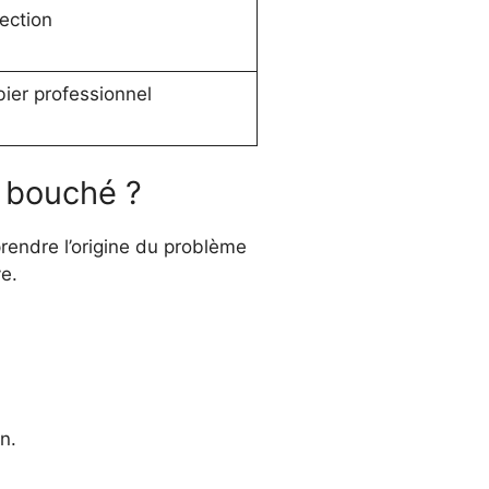
ection
ier professionnel
o bouché ?
endre l’origine du problème
e.
n.