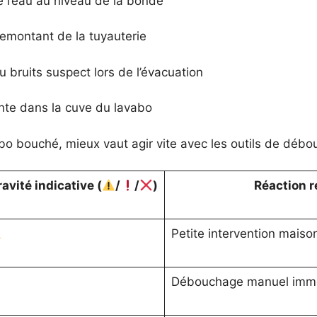
 l’eau au niveau de la bonde
montant de la tuyauterie
bruits suspect lors de l’évacuation
te dans la cuve du lavabo
bo bouché, mieux vaut agir vite avec les outils de déb
avité indicative (
/
/
)
Réaction
Petite intervention maiso
Débouchage manuel imm